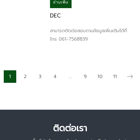
อ่านเพิ่ม
DEC
สามารถติดต่อสอบถามข้อมูลเพิ่มเติมได้ที่
โทร 061-7568839
1
2
3
4
…
9
10
11
ติดต่อเรา