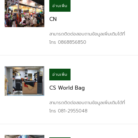
อ่านเพิ่ม
CN
สามารถติดต่อสอบถามข้อมูลเพิ่มเติมได้ที่
โทร 0868856850
อ่านเพิ่ม
CS World Bag
สามารถติดต่อสอบถามข้อมูลเพิ่มเติมได้ที่
โทร 081-2955048