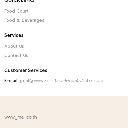
Food Court
Food & Beverages
Services
About Us
Contact Us
Customer Services
E-mail:
jjmall@www.xn--82ca9eqaa0c5hb7i.com
www.jjmall.co.th