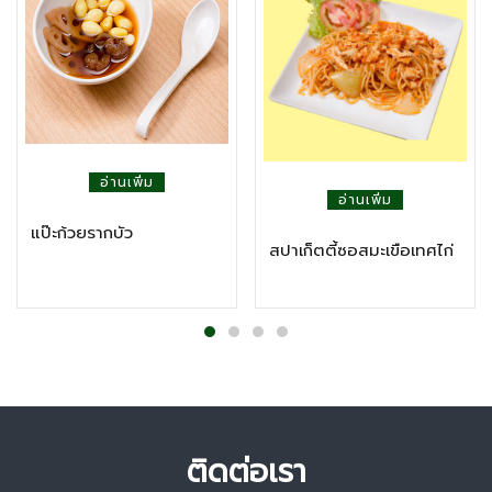
อ่านเพิ่ม
อ่านเพิ่ม
แป๊ะก้วยรากบัว
สปาเก็ตตี้ซอสมะเขือเทศไก่
ติดต่อเรา