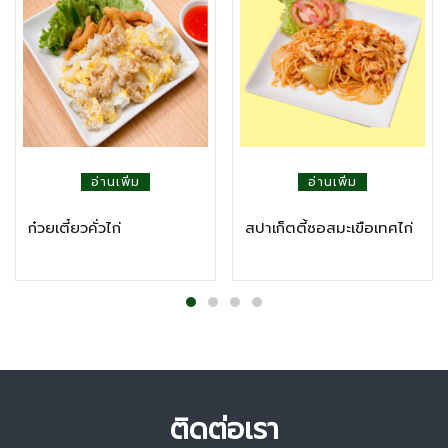
อ่านเพิ่ม
อ่านเพิ่ม
ก๋วยเตี๋ยวคั่วไก่
สปาเก็ตตี้ซอสมะเขือเทศไก่
ติดต่อเรา