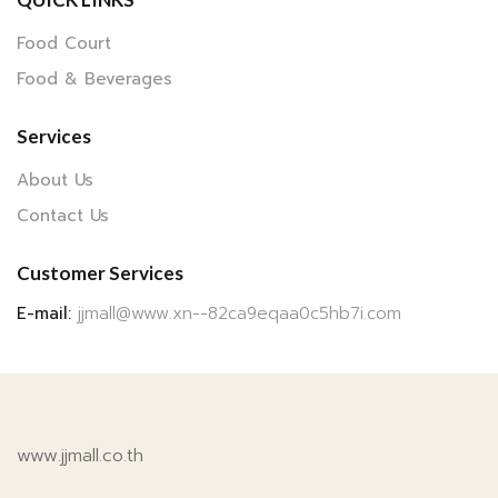
Food Court
Food & Beverages
Services
About Us
Contact Us
Customer Services
E-mail:
jjmall@www.xn--82ca9eqaa0c5hb7i.com
www.jjmall.co.th