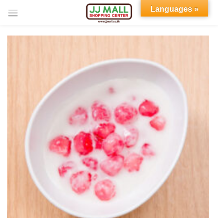
Languages »
Sign in
Remember me
Lost password?
LOG IN
CREATE AN ACCOUNT