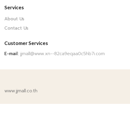
Services
About Us
Contact Us
Customer Services
E-mail:
jjmall@www.xn--82ca9eqaa0c5hb7i.com
www.jjmall.co.th