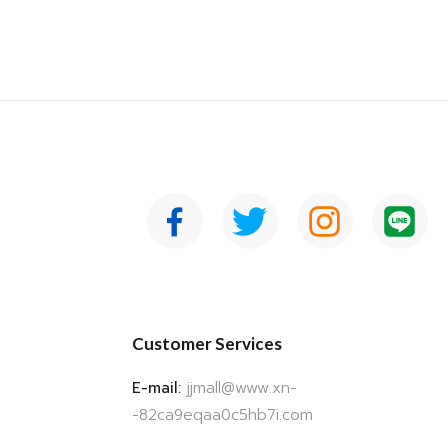
Customer Services
E-mail:
jjmall@www.xn-
-82ca9eqaa0c5hb7i.com