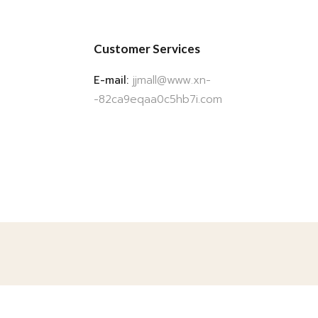
Customer Services
E-mail:
jjmall@www.xn-
-82ca9eqaa0c5hb7i.com