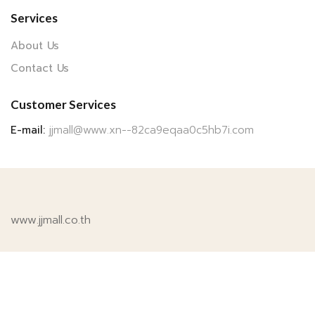
Services
About Us
Contact Us
Customer Services
E-mail:
jjmall@www.xn--82ca9eqaa0c5hb7i.com
www.jjmall.co.th