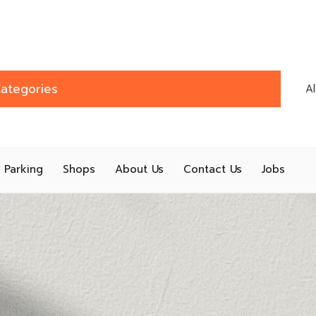
ategories
A
Parking
Shops
About Us
Contact Us
Jobs