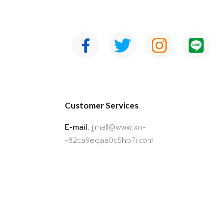
Customer Services
E-mail:
jjmall@www.xn-
-82ca9eqaa0c5hb7i.com