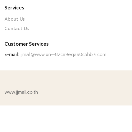
Services
About Us
Contact Us
Customer Services
E-mail:
jjmall@www.xn--82ca9eqaa0c5hb7i.com
www.jjmall.co.th