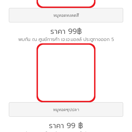
หมูทอดทงคตสึ
ราคา 99฿
พบกัน ณ ศูนย์การค้า เจ.เจ.มอลล์ ประตูทางออก 5
หมูทอดซุปปลา
ราคา 99 ฿