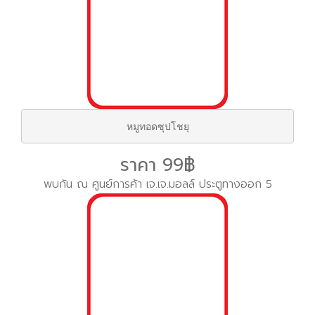
หมูทอดซุปโชยุ
ราคา 99฿
พบกัน ณ ศูนย์การค้า เจ.เจ.มอลล์ ประตูทางออก 5