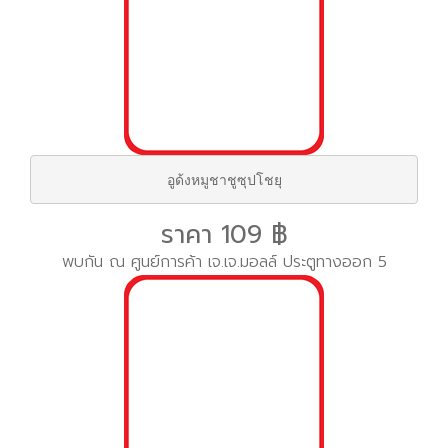
อูด้งหมูชาชูซุปโชยุ
ราคา 109 ฿
พบกัน ณ ศูนย์การค้า เจ.เจ.มอลล์ ประตูทางออก 5