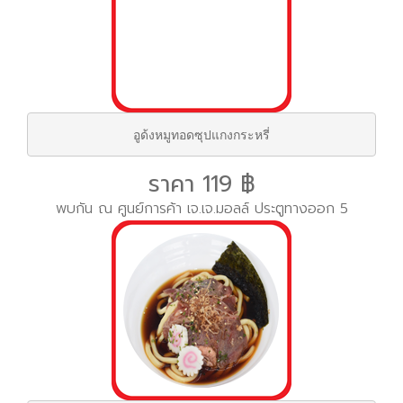
อูด้งหมูทอดซุปแกงกระหรี่
ราคา 119 ฿
พบกัน ณ ศูนย์การค้า เจ.เจ.มอลล์ ประตูทางออก 5