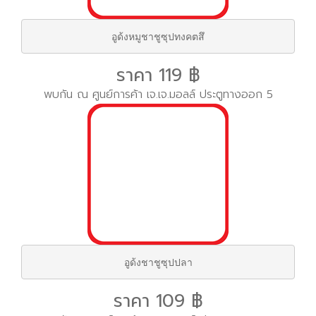
อูด้งหมูชาชูซุปทงคตสึ
ราคา 119 ฿
พบกัน ณ ศูนย์การค้า เจ.เจ.มอลล์ ประตูทางออก 5
อูด้งชาชูซุปปลา
ราคา 109 ฿