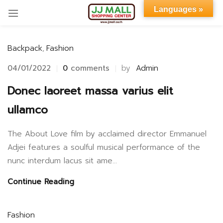
Languages »
Sign in
Backpack
,
Fashion
04/01/2022
0
comments
by
Admin
Donec laoreet massa varius elit
ullamco
Remember me
Lost password?
The About Love film by acclaimed director Emmanuel
LOG IN
Adjei features a soulful musical performance of the
nunc interdum lacus sit ame...
CREATE AN ACCOUNT
Continue Reading
Fashion