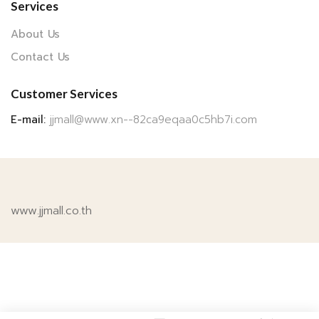
Services
About Us
Contact Us
Customer Services
E-mail:
jjmall@www.xn--82ca9eqaa0c5hb7i.com
www.jjmall.co.th