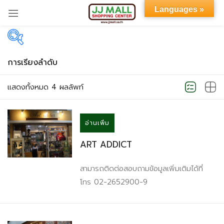
Languages »
Sign in
Categories
แสดงทั้งหมด 4 ผลลัพท์
Product Color
Remember me
Lost password?
อ่านเพิ่ม
Black
(0)
ART ADDICT
Brown
(0)
LOG IN
Pink
(0)
สามารถติดต่อสอบถามข้อมูลเพิ่มเติมได้ที่
CREATE AN ACCOUNT
โทร 02-2652900-9