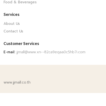
Food & Beverages
Services
About Us
Contact Us
Customer Services
E-mail:
jjmall@www.xn--82ca9eqaa0c5hb7i.com
www.jjmall.co.th