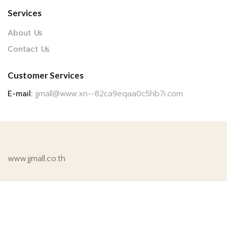
Services
About Us
Contact Us
Customer Services
E-mail:
jjmall@www.xn--82ca9eqaa0c5hb7i.com
www.jjmall.co.th