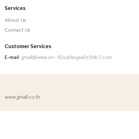
Services
About Us
Contact Us
Customer Services
E-mail:
jjmall@www.xn--82ca9eqaa0c5hb7i.com
www.jjmall.co.th