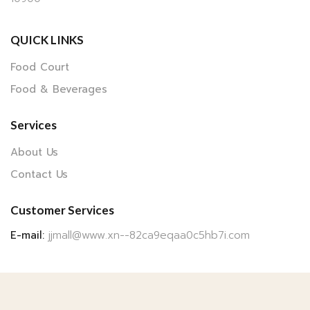
QUICK LINKS
Food Court
Food & Beverages
Services
About Us
Contact Us
Customer Services
E-mail:
jjmall@www.xn--82ca9eqaa0c5hb7i.com