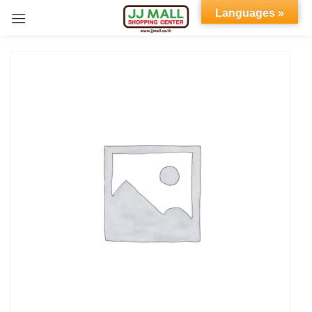
Languages »
Sign in
Remember me
Lost password?
LOG IN
CREATE AN ACCOUNT