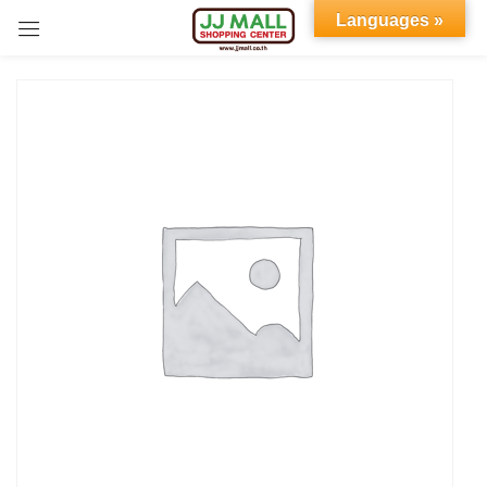
Languages »
Sign in
Remember me
Lost password?
LOG IN
CREATE AN ACCOUNT