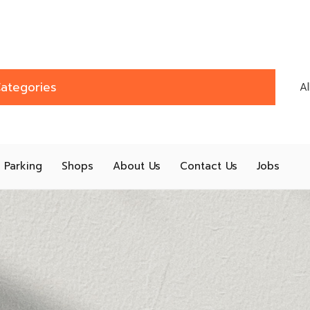
ategories
A
Parking
Shops
About Us
Contact Us
Jobs