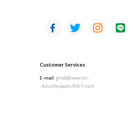
Customer Services
E-mail:
jjmall@www.xn-
-82ca9eqaa0c5hb7i.com