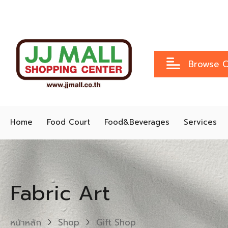
Browse C
Home
Food Court
Food&Beverages
Services
Fabric Art
หน้าหลัก
Shop
Gift Shop