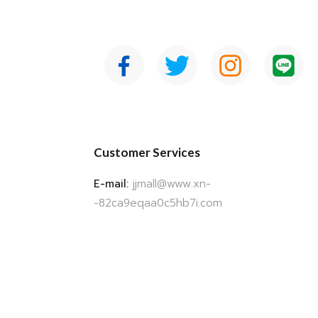
Customer Services
E-mail:
jjmall@www.xn-
-82ca9eqaa0c5hb7i.com