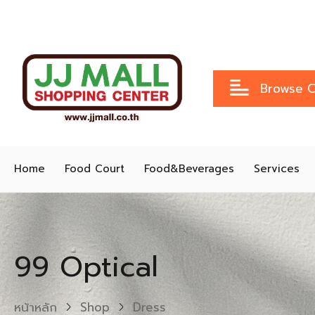
Browse C
Home
Food Court
Food&Beverages
Services
99 Optical
หน้าหลัก
Shop
Dress