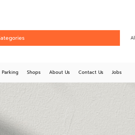
ategories
A
Parking
Shops
About Us
Contact Us
Jobs