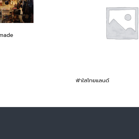
dmade
ฟ้าใสไทยแลนด์