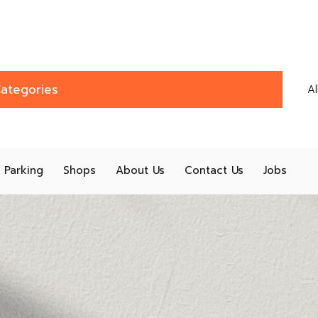
ategories
A
Parking
Shops
About Us
Contact Us
Jobs