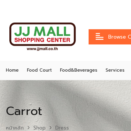
Browse C
Home
Food Court
Food&Beverages
Services
Carrot
หน้าหลัก
Shop
Dress