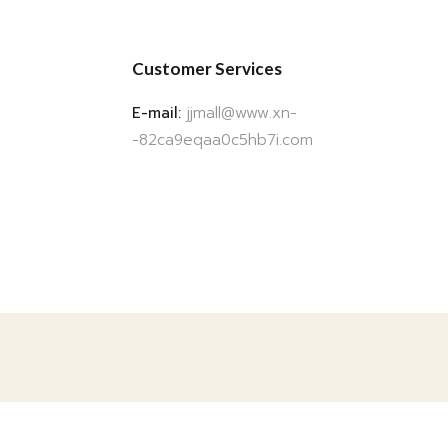
Customer Services
E-mail:
jjmall@www.xn-
-82ca9eqaa0c5hb7i.com