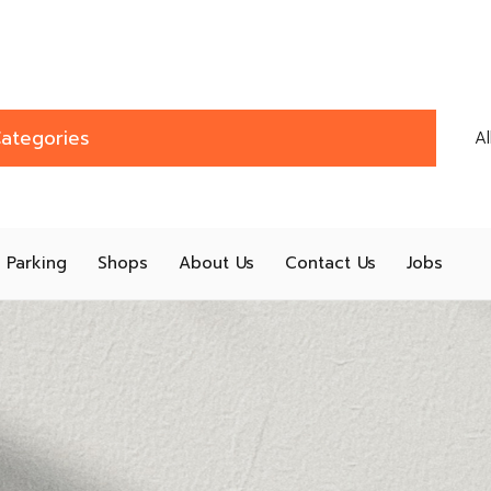
ategories
A
Parking
Shops
About Us
Contact Us
Jobs