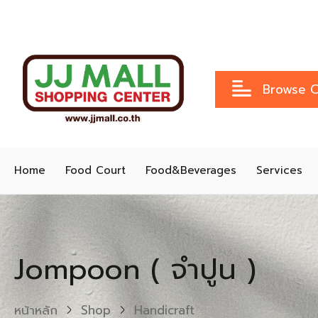
Browse C
Home
Food Court
Food&Beverages
Services
Jompoon ( จำปูน )
หน้าหลัก
Shop
Handicraft