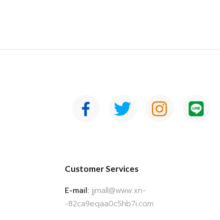
Customer Services
E-mail:
jjmall@www.xn-
-82ca9eqaa0c5hb7i.com