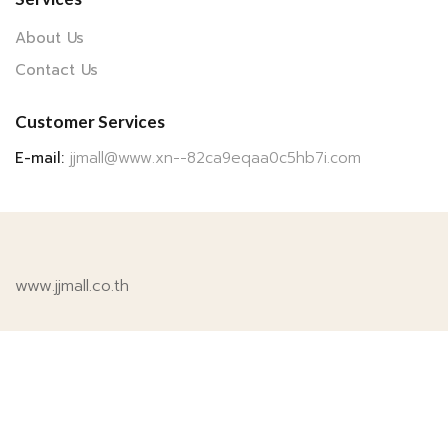
About Us
Contact Us
Customer Services
E-mail:
jjmall@www.xn--82ca9eqaa0c5hb7i.com
www.jjmall.co.th