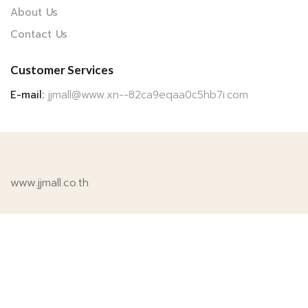
About Us
Contact Us
Customer Services
E-mail:
jjmall@www.xn--82ca9eqaa0c5hb7i.com
www.jjmall.co.th