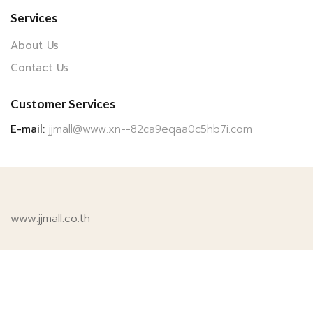
Services
About Us
Contact Us
Customer Services
E-mail:
jjmall@www.xn--82ca9eqaa0c5hb7i.com
www.jjmall.co.th