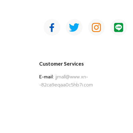
Customer Services
E-mail:
jjmall@www.xn-
-82ca9eqaa0c5hb7i.com