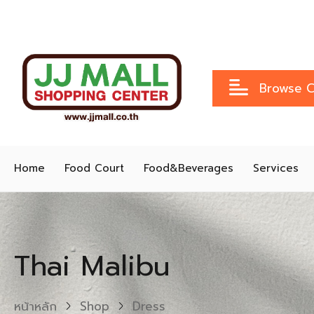
Browse C
Home
Food Court
Food&Beverages
Services
Thai Malibu
หน้าหลัก
Shop
Dress