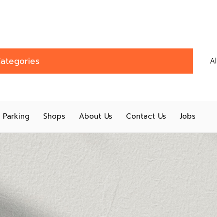
ategories
A
Parking
Shops
About Us
Contact Us
Jobs