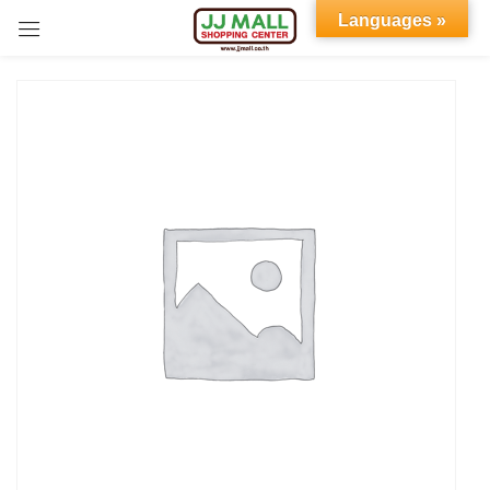
Languages »
Sign in
Remember me
Lost password?
LOG IN
CREATE AN ACCOUNT